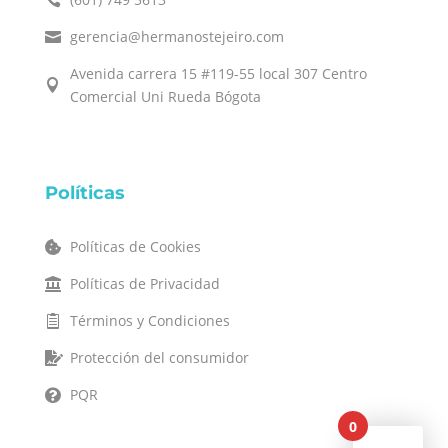
gerencia@hermanostejeiro.com

Avenida carrera 15 #119-55 local 307 Centro

Comercial Uni Rueda Bógota
Políticas
Políticas de Cookies

Políticas de Privacidad

Términos y Condiciones

Protección del consumidor

PQR

0